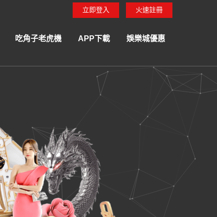
立即登入
火速註冊
吃角子老虎機
APP下載
娛樂城優惠