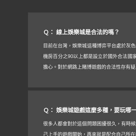
Ｑ： 線上娛樂城是合法的嗎？
目前在台灣，娛樂城這種博弈平台處於灰色
機房百分之90以上都是設立於國外合法國
擔心。對於網路上賭博遊戲的合法性存有疑
Ｑ： 娛樂城遊戲這麼多種，要玩哪
很多人都會對於這個問題困擾很久，有時候
己上手的遊戲開始，再來就是配合自己所在