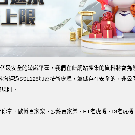
一個最安全的遊戲平臺，我們在此網站搜集的資料將會為
均經過SSL128加密技術處理，並儲存在安全的、非
密規則。
禮等你拿，歐博百家樂、沙龍百家樂、PT老虎機、IS老虎