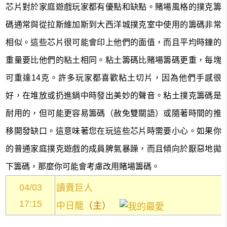
芯片對於家庭遊戲玩家都有優點和缺點。賭場風格的撲克籌
碼通常與從拉斯維加斯到大西洋城撲克室中使用的籌碼非常
相似。這些芯片很可能會印上他們的面值，而且平均時鐘的
重量要比他們的粘土相同。粘土籌碼比賭場籌碼更重，每塊
可重達14克。許多玩家都喜歡粘土切片，因為他們手感很
好，在堆放或扔進鍋中時發出美妙的聲音。粘土撲克籌碼是
耐用的，但可能更容易籌碼（赦免雙關語）或隨著時間的推
移開發缺口。這意味著您在玩這些芯片時需要小心。如果你
的普通家庭撲克遊戲的成員脾氣暴躁，而且傾向於厭惡地拋
下籌碼，那麼你可能會考慮改用賭場籌碼。
04/03
讀賣巨人
17:15
中日龍
（主）