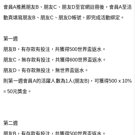
會員A推薦朋友B、朋友C、朋友D至官網註冊後，會員A至活
動頁填寫朋友B、朋友C、朋友D帳號，即完成活動綁定。
第一週
朋友B，有存款有投注，共獲得500世界盃返水。
朋友C，無存款有投注，共獲得600世界盃返水。
朋友D，有存款無投注，無世界盃返水。
則第一週會員A的活躍人數為1人(朋友B)，可獲得500 x 10%
= 50元獎金。
第二週
朋友B，有存款有投注，共獲得500世界盃返水。