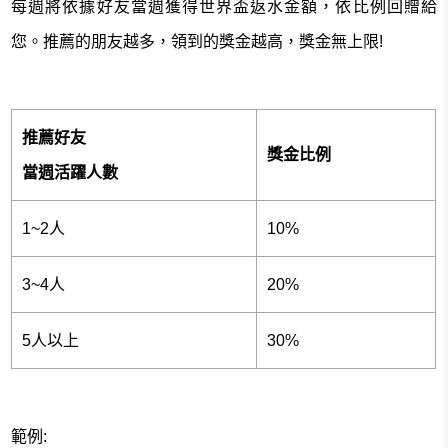
每週將依據好友當週獲得世界盃返水金額，依比例回贈給
您。推薦的朋友越多，領到的獎金越高，獎金無上限!
推薦好友
獎金比例
當週活躍人數
1~2人
10%
3~4人
20%
5人以上
30%
範例: